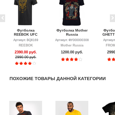
Футболка
Футболка Mother
Футбо
REEBOK UFC
Russia
GHETT
Khabib
Поддубный
ч
Артикул: BQ8169
Артикул: ФУ000000308
Артику
Nurmagomedov
чёрная
REEBOK
Mother Russia
FROM
2390.00 руб.
1200.00 руб.
2990
2990.00 руб.
ПОХОЖИЕ ТОВАРЫ ДАННОЙ КАТЕГОРИИ