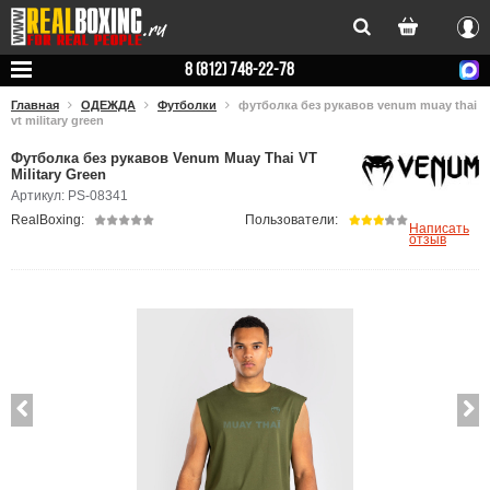
Вхо
8 (812) 748-22-78
Главная
ОДЕЖДА
Футболки
футболка без рукавов venum muay thai
vt military green
Футболка без рукавов Venum Muay Thai VT
Military Green
Артикул: PS-08341
RealBoxing:
Пользователи:
Написать
отзыв