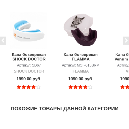
Капа боксерская
Капа боксерская
Капа 
SHOCK DOCTOR
FLAMMA
Venum 
GEL NANO
INFERNO с
Kha
Артикул: SD67
Артикул: MGF-015BRM
Артику
DOUBLE
футляром,
SHOCK DOCTOR
FLAMMA
V
пурпурный
1990.00 руб.
1090.00 руб.
1990
ПОХОЖИЕ ТОВАРЫ ДАННОЙ КАТЕГОРИИ