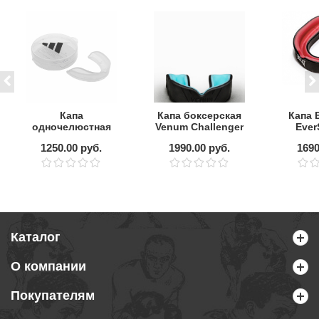
Капа
Капа боксерская
Капа 
одночелюстная
Venum Challenger
Ever
ADIDAS Single
Black/Turquoise
чел
1250.00 руб.
1990.00 руб.
1690
Mouth Guard,
детская
Каталог
О компании
Покупателям