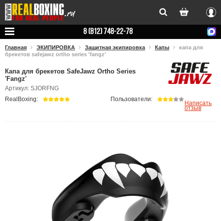
Вхо
8 (812) 748-22-78
Главная
ЭКИПИРОВКА
Защитная экипировка
Капы
капа для
брекетов safejawz ortho series 'fangz'
Капа для брекетов SafeJawz Ortho Series
'Fangz'
Артикул: SJORFNG
RealBoxing:
Пользователи:
Написать
отзыв