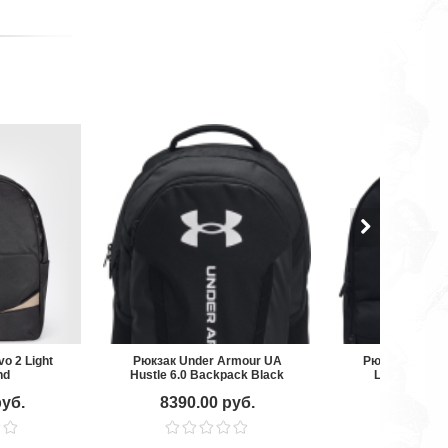
o 2 Light
Рюкзак Under Armour UA
Рюкзак Under
nd
Hustle 6.0 Backpack Black
Loudon Lite
BK/
руб.
8390.00 руб.
4490.00