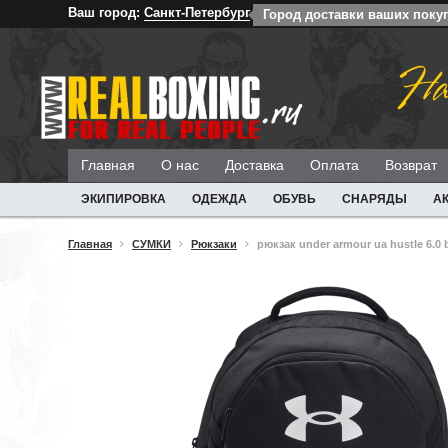
Ваш город:
Санкт-Петербург
Город доставки ваших покуп
На
Главная
О нас
Доставка
Оплата
Возврат
ЭКИПИРОВКА
ОДЕЖДА
ОБУВЬ
СНАРЯДЫ
А
Главная
СУМКИ
Рюкзаки
рюкзак under armour ua hustle 6.0 