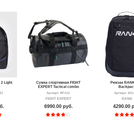
2 Light
Сумка спортивная FIGHT
Рюкзак RANK
EXPERT Tactical combo
Backpac
651
Артикул: RF-011
Артикул: 401
FIGHT EXPERT
RANK
б.
6990.00 руб.
4290.00 