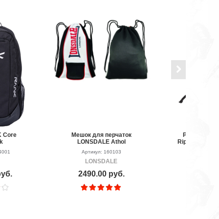
 Core
Мешок для перчаток
Рюкзак меш
k
LONSDALE Athol
Ripstop Evo 2
4001
Артикул: 160103
Артикул: P
LONSDALE
VEN
руб.
2490.00 руб.
1990.00