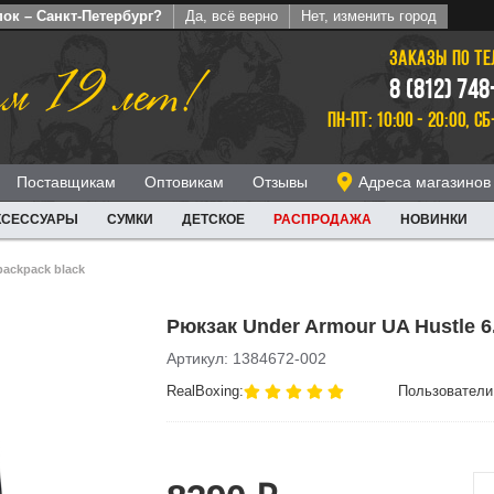
ок – Санкт-Петербург?
Да, всё верно
Нет, изменить город
ЗАКАЗЫ ПО Т
м 19 лет!
8 (812) 748
ПН-ПТ: 10:00 - 20:00, СБ
Поставщикам
Оптовикам
Отзывы
Адреса магазинов
КСЕССУАРЫ
СУМКИ
ДЕТСКОЕ
РАСПРОДАЖА
НОВИНКИ
backpack black
Рюкзак Under Armour UA Hustle 6
Артикул: 1384672-002
RealBoxing:
Пользователи