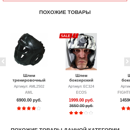
ПОХОЖИЕ ТОВАРЫ
SALE
Шлем
Шлем
тренировочный
боксерский
бок
AML с маской
ECOS punch
трени
Артикул: AML2502
Артикул: EC324
Артик
military
FIGHT
AML
ECOS
FIGHT
6900.00 руб.
1999.00 руб.
1459
3650.00 руб.