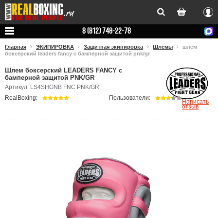
Вхо
8 (812) 748-22-78
Главная
ЭКИПИРОВКА
Защитная экипировка
Шлемы
шлем
боксерский leaders fancy с бамперной защитой pnk/gr
Шлем боксерский LEADERS FANCY с
бамперной защитой PNK/GR
Артикул: LS4SHGNB FNC PNK/GR
RealBoxing:
Пользователи:
Написать
отзыв