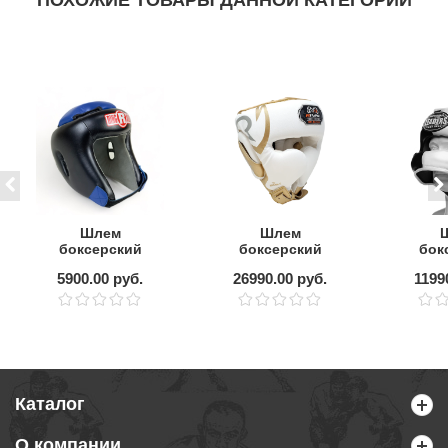
ПОХОЖИЕ ТОВАРЫ ДАННОЙ КАТЕГОРИИ
Шлем
Шлем
боксерский
боксерский
бок
тренировочный
RIVAL RHG100
LEAD
5900.00 руб.
26990.00 руб.
1199
RINGSIDE Combat
Professional
бам
Grappling
Headgear
защито
White/Gold
Каталог
О компании