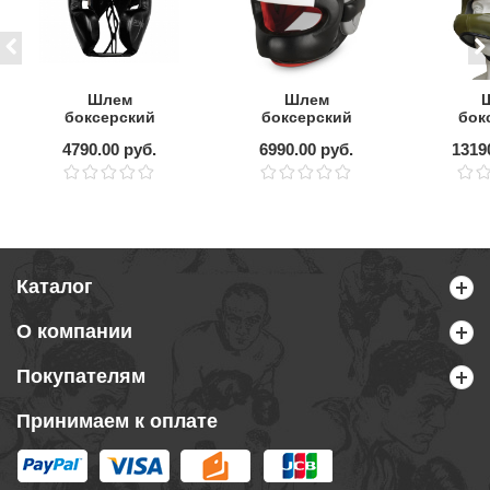
Шлем
Шлем
боксерский
боксерский
бок
Clinch Punch 2.0
LONSDALE Haigh
LEADE
4790.00 руб.
6990.00 руб.
1319
с бамперной
с ба
защитой
защит
Каталог
О компании
Покупателям
Принимаем к оплате