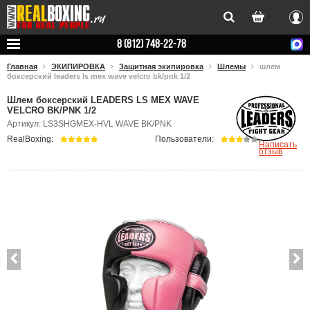
Вхо
8 (812) 748-22-78
Главная
ЭКИПИРОВКА
Защитная экипировка
Шлемы
шлем
боксерский leaders ls mex wave velcro bk/pnk 1/2
Шлем боксерский LEADERS LS MEX WAVE
VELCRO BK/PNK 1/2
Артикул: LS3SHGMEX-HVL WAVE BK/PNK
RealBoxing:
Пользователи:
Написать
отзыв