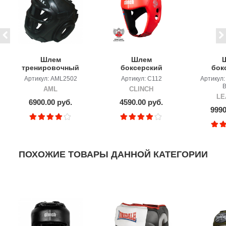
Шлем
Шлем
тренировочный
боксерский
бок
AML с маской
Clinch Olimp
LEADE
Артикул: AML2502
Артикул: C112
Артикул
B
AML
CLINCH
LE
6900.00 руб.
4590.00 руб.
9990
ПОХОЖИЕ ТОВАРЫ ДАННОЙ КАТЕГОРИИ