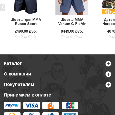
Шорты для MMA
Шорты ММА
Детск
Rusco Sport
Venum G-Fit Air
Hardco
ONLY BLACK
Foggy Blue
For
2490.00 руб.
8449.00 руб.
4870
Каталог
О компании
Покупателям
Принимаем к оплате