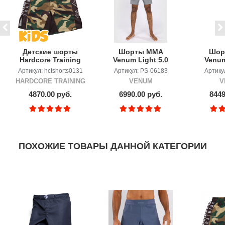
Детские шорты
Шорты ММА
Шор
Hardcore Training
Venum Light 5.0
Venum
Forest Camo
Grey
Dee
Артикул: hctshorts0131
Артикул: PS-06183
Артику
HARDCORE TRAINING
VENUM
V
4870.00 руб.
6990.00 руб.
8449
ПОХОЖИЕ ТОВАРЫ ДАННОЙ КАТЕГОРИИ