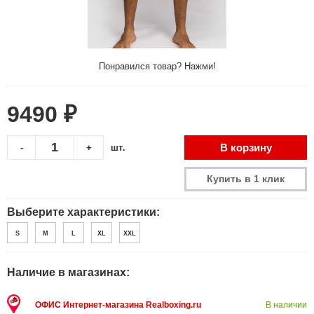
Понравился товар? Нажми!
9490 ₽
В корзину
-
+
шт.
Купить в 1 клик
Выберите характеристики:
S
M
L
XL
XXL
Наличие в магазинах:
ОФИС Интернет-магазина Realboxing.ru
В наличии