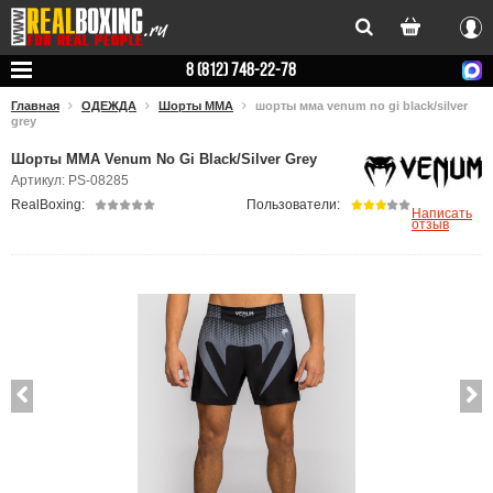
Вхо
8 (812) 748-22-78
Главная
ОДЕЖДА
Шорты ММА
шорты мма venum no gi black/silver
grey
Шорты ММА Venum No Gi Black/Silver Grey
Артикул: PS-08285
RealBoxing:
Пользователи:
Написать
отзыв