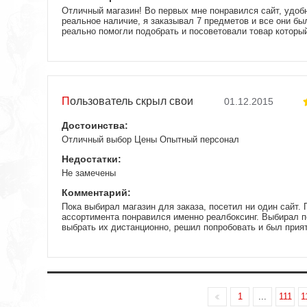
Отличный магазин! Во первых мне понравился сайт, удобн
реальное наличие, я заказывал 7 предметов и все они был
реально помогли подобрать и посоветовали товар который
выбрал я, но мне больше подходил! (это вообще невиданн
день! Претензий нет вообще! Все четко и ясно, даже пос
чтобы скидку получить. Я полностью доволен. P.S. Тему 
сколько звонил в другие магазины, у них то нет половины,
перезванить... по ходу они все перекупают... А у этого ма
самовывозом забрать они были готовы отдать сразу после
Пользователь скрыл свои
01.12.2015
данные
Достоинства:
Отличный выбор Цены Опытный персонал
Недостатки:
Не замечены
Комментарий:
Пока выбирал магазин для заказа, посетил ни один сайт.
ассортимента понравился именно реалбоксинг. Выбирал 
выбрать их дистанционно, решил попробовать и был прия
заказ. Хорошо, когда в персонал набирают не абы кого.
1
...
111
1