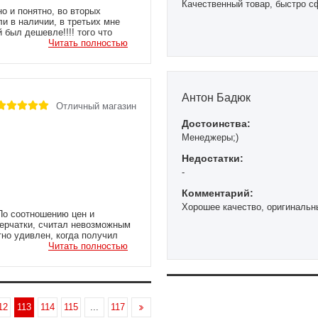
Качественный товар, быстро с
о и понятно, во вторых
и в наличии, в третьих мне
 был дешевле!!!! того что
о) Доставили быстро, на след.
Читать полностью
оветовали зарегистрироваться
с наличием не зря упомянул,
 то надо уточнять, то
газина все в наличии... я думал
 звонка! Сейчас это редкость.
Антон Бадюк
Отличный магазин
Достоинства:
Менеджеры;)
Недостатки:
-
Комментарий:
Хорошее качество, оригинальны
 По соотношению цен и
перчатки, считал невозможным
тно удивлен, когда получил
Читать полностью
12
113
114
115
...
117