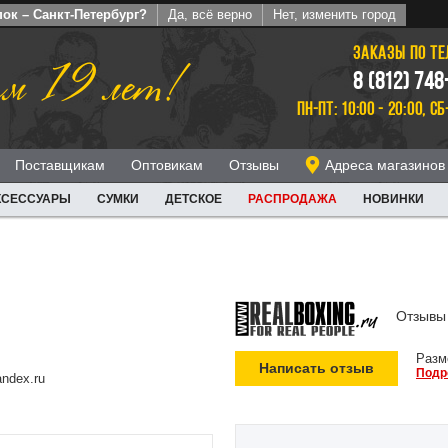
ок – Санкт-Петербург?
Да, всё верно
Нет, изменить город
ЗАКАЗЫ ПО Т
м 19 лет!
8 (812) 748
ПН-ПТ: 10:00 - 20:00, СБ
Поставщикам
Оптовикам
Отзывы
Адреса магазинов
КСЕССУАРЫ
СУМКИ
ДЕТСКОЕ
РАСПРОДАЖА
НОВИНКИ
Отзывы 
Разм
Написать отзыв
Подр
ndex.ru