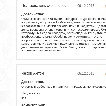
Пользователь скрыл свои
09.12.2015
данные
Достоинства:
Отличный магазин! Выбирала подарок, не до конца понима
подробно и доступно всё объяснил, ответил на все вопро
в соответствии с моими пожеланиями и бюджетом. Дост
день, предварительно позвонили, согласовали время. Суд
которому был сделан подарок, рекомендации консультант
профессиональными. Особенно хочу отметить, что мне -
вопросе ничего, не стали впаривать самое дорогое, а по
качественную и удобную продукцию по адекватным ценам
действительно редкость! Очень благодарна сотрудникам
и внимательное отношение!
Недостатки:
нет
Чехов Антон
05.12.2015
Достоинства:
Огромный выбор, все в наличии!!!, продавцы понимающие
Недостатки:
нет
Комментарий: