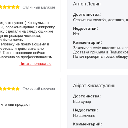
Антон Левин
Отличный магазин
Достоинства:
Сервисная служба, доставка, 
я, что нужно :) Консультант
сы, порекомендовал экипировку
Недостатки:
авку сделали на следующий же
Нет
я по реакции человека,
а были очень
Комментарий:
 человеку не понимающему в
Заказывал себе налокотники по
советовали действительно
Доставка прибыла в Подмоско
! Такое отношение сейчас
Начал проверять товар, обнару
 магазина за профессионализм
выслал фото товара на вацап.
Читать полностью
заменят.
Доставка выше всяких похвал,
Всем рекомендую заказывать в
всегда возможен, а здесь ком
первый раз, и планирую заказ
Айрат Хисматуллин
Коллективу магазина огромный
Отличный магазин
Достоинства:
Все супер
 что они продают
Недостатки:
Не замечено
Комментарий: