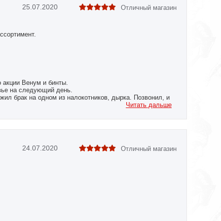
25.07.2020
Отличный магазин
ассортимент.
 акции Венум и бинты.
вье на следующий день.
жил брак на одном из налокотников, дырка. Позвонил, и
 Сразу же сообщили, что на следующий день товар
Читать дальше
 все оперативно привезли и обменяли.
 данном магазине. Не продешевите!!!ведь форс-мажор
пания очень клиентоориентированна. Заказываю уже не
ывать дальше!
24.07.2020
Отличный магазин
 Респект!