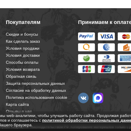
нер одобрил мои покупки, все
з Огромное Спасибо за помощь !
Покупателям
Принимаем к оплат
Скидки и бонусы
Как сделать заказ
Условия продажи
Условия доставки
Способы оплаты
Условия возврата
Обратная связь
Защита персональных данных
Согласие на обработку данных
Политика использования cookie
Карта сайта
Отзывы о нас
мы web-аналитики, чтобы улучшить работу сайта. Продолжая работ
лов и соглашаетесь с
политикой обработки персональных данн
Вашего браузера.
е права защищены законодательством РФ. Копирование материалов только с