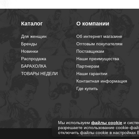
заказ с предварительным звонком,что немало важно ! Тре
то ,что и нужно ! Буду заказывать только у Вас ! Ещё ра
Всем советую !
Каталог
О компании
Для женщин
Об интернет магазине
Бренды
Оптовым покупателям
Новинки
Поставщикам
Распродажа
Наши преимущества
БАРАХОЛКА
Партнерам
ТОВАРЫ НЕДЕЛИ
Наши гарантии
Контактная информация
Где купить
Мы используем
файлы cookie
и систе
разрешаете использование cookie-фай
отключить файлы cookie в настройках 
© 2008-2026 «RealBoxing.ru». Вс