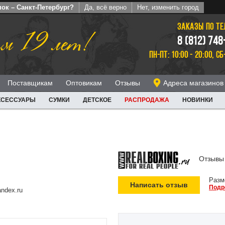
ок – Санкт-Петербург?
Да, всё верно
Нет, изменить город
ЗАКАЗЫ ПО Т
м 19 лет!
8 (812) 748
ПН-ПТ: 10:00 - 20:00, СБ
Поставщикам
Оптовикам
Отзывы
Адреса магазинов
КСЕССУАРЫ
СУМКИ
ДЕТСКОЕ
РАСПРОДАЖА
НОВИНКИ
Отзывы 
Разм
Написать отзыв
Подр
ndex.ru