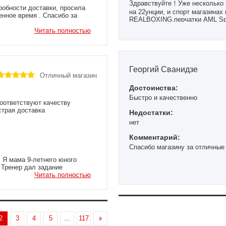
Здравствуйте！Уже несколько 
робности доставки, просила
на 22унции, и спорт магазинах 
енное время . Спасибо за
REALBOXING,перчатки AML Sport
года, цена не дорогая. Качеств
Читать полностью
Георгий Сванидзе
Отличный магазин
Достоинства:
Быстро и качественно
соответствуют качеству
страя доставка
Недостатки:
нет
Комментарий:
Спасибо магазину за отличные
! Я мама 9-летнего юного
 Тренер дал задание
ретики . По совету мамочки,
Читать полностью
ортимент я впервые увидела
нтный продавец ,не помню
 было важно быть услышанной.
 размеры . Посоветовали
 размеры на выбор. Заказ
2
3
4
5
...
117
й половине дня курьер доставил