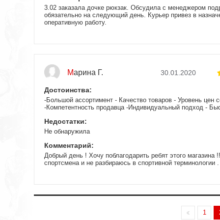
3.02 заказала дочке рюкзак. Обсудила с менеджером под
обязательно на следующий день. Курьер привез в назнач
оперативную работу.
Марина Г.
30.01.2020
Достоинства:
-Большой ассортимент - Качество товаров - Уровень цен 
-Компетентность продавца -Индивидуальный подход - Бы
Недостатки:
Не обнаружила
Комментарий:
Добрый день ! Хочу поблагодарить ребят этого магазина !
спортсмена и не разбираюсь в спортивной терминологии .
приобрести моему бойцу шлем и капу ,не дав никакой конк
зашла на сайт интернет-магазина RealBoxing . Такой асс
только тут! И цены меня устроили . Вежливый и компете
имени , консультировал меня по телефону -для меня это
Продавец расспросил про сына ,про вид спорта, уточнил
несколько моделей ,для подстраховки прислали соседние
1
делала в среду ,доставку попросила на субботу, в перво