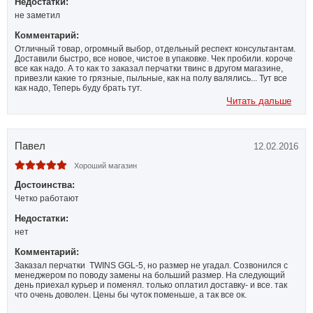
Недостатки:
не заметил
Комментарий:
Отличный товар, огромный выбор, отдельный респект консультантам.
Доставили быстро, все новое, чистое в упаковке. Чек пробили. короче
все как надо. А то как то заказал перчатки твинс в другом магазине,
привезли какие то грязные, пыльные, как на полу валялись... Тут все
как надо, Теперь буду брать тут.
Читать дальше
Павел
12.02.2016
Хороший магазин
Достоинства:
Четко работают
Недостатки:
нет
Комментарий:
Заказал перчатки TWINS GGL-5, но размер не угадал. Созвонился с
менеджером по поводу замены на больший размер. На следующий
день приехал курьер и поменял. только оплатил доставку- и все. так
что очень доволен. Цены бы чуток поменьше, а так все ок.