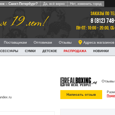
ок – Санкт-Петербург?
Да, всё верно
Нет, изменить город
ЗАКАЗЫ ПО Т
м 19 лет!
8 (812) 748
ПН-ПТ: 10:00 - 20:00, СБ
Поставщикам
Оптовикам
Отзывы
Адреса магазинов
КСЕССУАРЫ
СУМКИ
ДЕТСКОЕ
РАСПРОДАЖА
НОВИНКИ
Отзывы 
Разм
Написать отзыв
Подр
ndex.ru