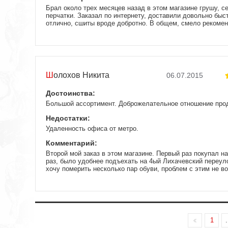
Брал около трех месяцев назад в этом магазине грушу, с
перчатки. Заказал по интернету, доставили довольно быс
отлично, сшиты вроде добротно. В общем, смело рекоме
Шолохов Никита
06.07.2015
Достоинства:
Большой ассортимент. Доброжелательное отношение про
Недостатки:
Удаленность офиса от метро.
Комментарий:
Второй мой заказ в этом магазине. Первый раз покупал на
раз, было удобнее подъехать на 4ый Лихачевский переул
хочу померить несколько пар обуви, проблем с этим не в
ассортимент, все можно потрогать, померить, сравнить. 
которые в теме, всегда дадут нужный совет, без назойли
впарить. Из недостатков можно назвать удаленность офис
добираться либо от Войковской либо от Петровско-Разум
а потом пешком 10-15 минут. Очень доволен, магазин од
1
.