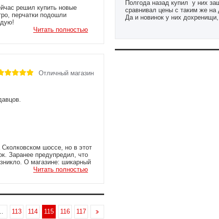
Полгода назад купил у них защ
ейчас решил купить новые
сравнивал цены с таким же на 
тро, перчатки подошли
Да и новинок у них дохренищи,
ндую!
combat mma а сегодня уже и д
Читать полностью
Отличный магазин
давцов.
 Сколковском шоссе, но в этот
ок. Заранее предупредил, что
озникло. О магазине: шикарный
Очень хорошие продавцы,
Читать полностью
вого желания – лишь бы
а от станций метро, придется
овской, сначала на маршрутке,
нозначно рекомендую!
..
113
114
115
116
117