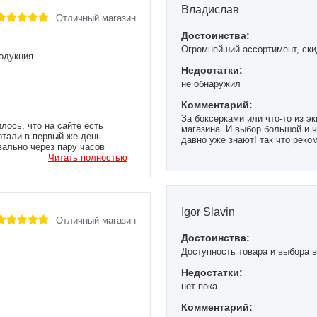
Владислав
Отличный магазин
Достоинства:
Огромнейший ассортимент, ски
родукция
Недостатки:
не обнаружил
Комментарий:
За боксерками или что-то из эк
лось, что на сайте есть
магазина. И выбор большой и ч
тали в первый же день -
давно уже знают! так что реко
вально через пару часов
сибо за это, так что я всем
Читать полностью
Igor Slavin
Отличный магазин
Достоинства:
Доступность товара и выбора 
Недостатки:
нет пока
Комментарий: