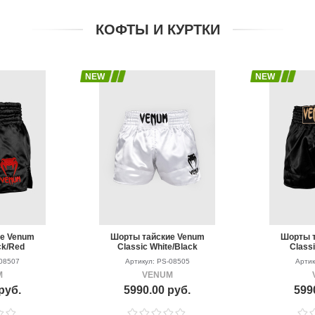
КОФТЫ И КУРТКИ
NEW
NEW
ие Venum
Шорты тайские Venum
Шорты т
ck/Red
Classic White/Black
Classi
-08507
Артикул: PS-08505
Артик
M
VENUM
руб.
5990.00 руб.
599