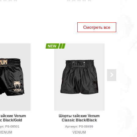
Смотреть все
NEW
NEW
айские Venum
Шорты тайские Venum
c Black/Gold
Classic Black/Black
ул: PS-08501
Артикул: PS-08499
VENUM
VENUM