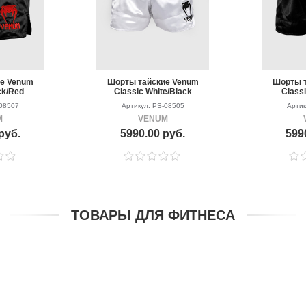
ие Venum
Шорты тайские Venum
Шорты т
ck/Red
Classic White/Black
Classi
-08507
Артикул: PS-08505
Артик
M
VENUM
руб.
5990.00 руб.
599
ТОВАРЫ ДЛЯ ФИТНЕСА