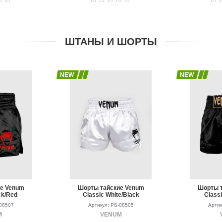
ШТАНЫ И ШОРТЫ
NEW
NEW
ие Venum
Шорты тайские Venum
Шорты т
ck/Red
Classic White/Black
Classi
-08507
Артикул: PS-08505
Артик
M
VENUM