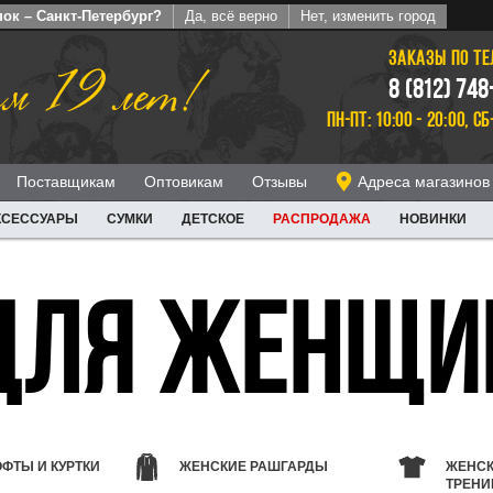
ок – Санкт-Петербург?
Да, всё верно
Нет, изменить город
ЗАКАЗЫ ПО Т
м 19 лет!
8 (812) 748
ПН-ПТ: 10:00 - 20:00, СБ
Поставщикам
Оптовикам
Отзывы
Адреса магазинов
КСЕССУАРЫ
СУМКИ
ДЕТСКОЕ
РАСПРОДАЖА
НОВИНКИ
ДЛЯ ЖЕНЩИ
ФТЫ И КУРТКИ
ЖЕНСКИЕ РАШГАРДЫ
ЖЕНС
ТРЕНИ