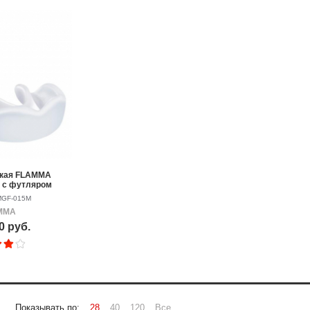
ская FLAMMA
 с футляром
MGF-015M
MMA
0 руб.
Показывать по:
28
40
120
Все