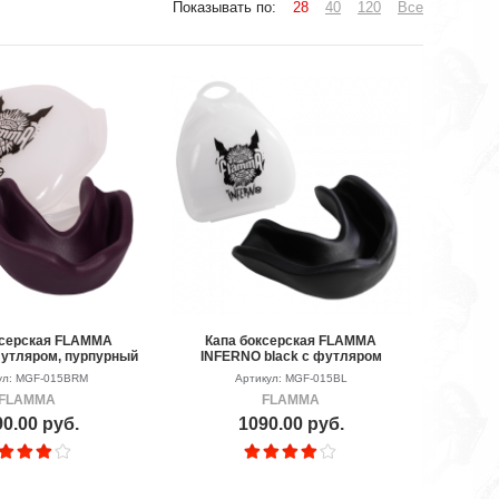
Показывать по:
28
40
120
Все
ксерская FLAMMA
Капа боксерская FLAMMA
утляром, пурпурный
INFERNO black с футляром
ул: MGF-015BRM
Артикул: MGF-015BL
FLAMMA
FLAMMA
0.00 руб.
1090.00 руб.