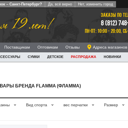
ок – Санкт-Петербург?
Да, всё верно
Нет, изменить город
ЗАКАЗЫ ПО Т
м 19 лет!
8 (812) 748
ПН-ПТ: 10:00 - 20:00, СБ
Поставщикам
Оптовикам
Отзывы
Адреса магазинов
КСЕССУАРЫ
СУМКИ
ДЕТСКОЕ
РАСПРОДАЖА
НОВИНКИ
ВАРЫ БРЕНДА FLAMMA (ФЛАММА)
азины
Вид спорта
вес перчатки
Размер