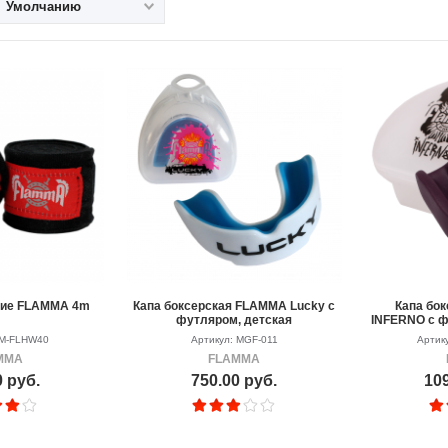
Умолчанию
кие FLAMMA 4m
Капа боксерская FLAMMA Lucky с
Капа бо
футляром, детская
INFERNO с ф
WM-FLHW40
Артикул: MGF-011
Артик
MMA
FLAMMA
0 руб.
750.00 руб.
109