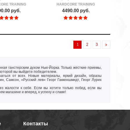
ORE TRAINING
HARDCORE TRAINING
0.00 руб.
4490.00 руб.
1
2
3
нная ганстерским духом Нью-Йорка. Только жесткие приемы,
 которой вы выйдете победителем.
чаться от всех. Новые материалы, яркий дизайн, образы
ин, Самсон, «Русский лев» Георг Гаккеншмидт, Георг Лурих
без жалости к себе. Если вы хотите только побед, если вы
 магазине и вперед, к успеху и славе!
е
Контакты