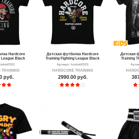
лка Hardcore
Детская футболка Hardcore
Детская 
g League Black
Training Fighting League Black
Training 
tshirt0502
Артикул: hctshirt0503
Артик
 TRAINING
HARDCORE TRAINING
HARDC
0 руб.
2990.00 руб.
387