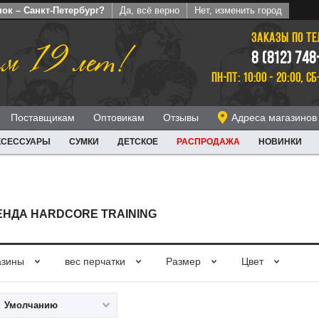
ок – Санкт-Петербург?
Да, всё верно
Нет, изменить город
ЗАКАЗЫ ПО Т
м 19 лет!
8 (812) 748
ПН-ПТ: 10:00 - 20:00, СБ
Поставщикам
Оптовикам
Отзывы
Адреса магазинов
КСЕССУАРЫ
СУМКИ
ДЕТСКОЕ
РАСПРОДАЖА
НОВИНКИ
НДА HARDCORE TRAINING
азины
вес перчатки
Размер
Цвет
Умолчанию