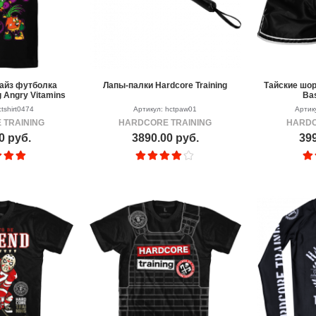
айз футболка
Лапы-палки Hardcore Training
Тайские шор
g Angry Vitamins
Bas
0.
tshirt0474
Артикул: hctpaw01
Артику
 TRAINING
HARDCORE TRAINING
HARDC
0 руб.
3890.00 руб.
399