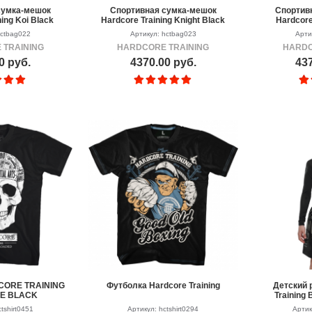
сумка-мешок
Спортивная сумка-мешок
Спортив
ing Koi Black
Hardcore Training Knight Black
Hardcore
hctbag022
Артикул: hctbag023
Арти
 TRAINING
HARDCORE TRAINING
HARDC
0 руб.
4370.00 руб.
437
CORE TRAINING
Футболка Hardcore Training
Детский 
NE BLACK
Training 
tshirt0451
Артикул: hctshirt0294
Артик