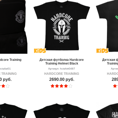
core Training
Детская футболка Hardcore
Детская 
Training Helmet Black
Trainin
hctafat01
Артикул: hctshirt0487
Артик
 TRAINING
HARDCORE TRAINING
HARDC
0 руб.
2690.00 руб.
289