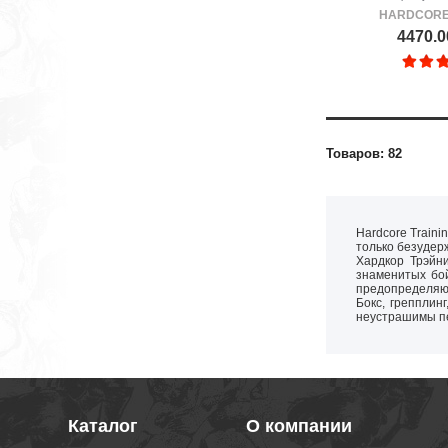
HARDCORE
4470.0
Товаров: 82
Hardcore Train
только безудерж
Хардкор Трэйн
знаменитых бой
предопределяют
Бокс, грепплин
неустрашимы пе
Каталог
О компании