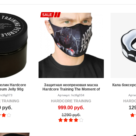
SALE
елин Hardcore
Защитная неопреновая маска
Капа боксерс
leum Jelly 90g
Hardcore Training The Moment of
Truth
hctfig073
Артикул: hctfig034
Артик
 TRAINING
HARDCORE TRAINING
HARDC
0 руб.
999.00 руб.
129
1290 руб.