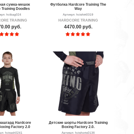
ная сумка-мешок
Футболка Hardcore Training The
 Training Doodles
Way
кул: hctbag024
Артикул: hctshirt0319
ORE TRAINING
HARDCORE TRAINING
0.00 руб.
4470.00 руб.
рашгард Hardcore
Детские шорты Hardcore Training
Boxing Factory 2.0
Boxing Factory 2.0.
ул: hctrash0241
Артикул: hctshorts0136