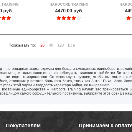
 TRAINING
HARDCORE TRAINING
HARDC
0 руб.
4470.00 руб.
449
Показывать по:
28
40
120
Все
ing – легендарная марка одежды для бокса и смешанных единоборств, рождё
ная мощь и только ваше желание побеждать - главное в этой битве. Битве, в
инг не ищет компромиссов. Он использует лучшее, чтобы вы могли отли
цов, стоявших у истоков большого бокса, таких как Антон Риха, Иван Заик
 успех этой марки и твердость характера бойца, ее выбравшего.
г, восточные единоборства – Hardcore Training научит вас тренироваться 
ред лицом самого сокрушительного противника, выбирайте этот бренд в нашем
Покупателям
Принимаем к оплат