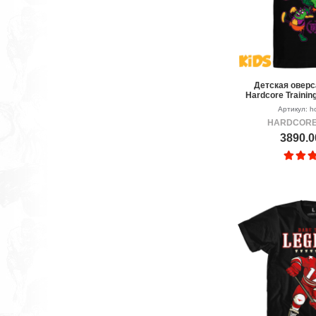
Детская оверс
Hardcore Trainin
3.
Артикул: hc
HARDCORE
3890.0