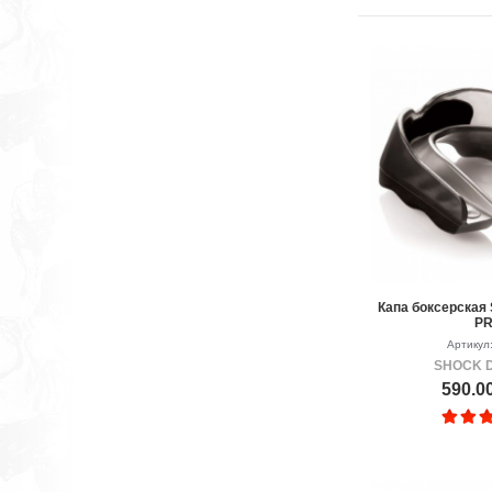
Капа боксерска
P
Артикул
SHOCK 
590.0