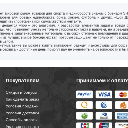
лет мировой рынок товаров для спорта и единоборств знаком с брендом 
ировки для боевых единоборств, бокса, хоккея, футбола и других, «Шок
щитить спортсмена при самом жестком контакте.
о делается упор – это анатомия. К разработке элементов защиты всегда
еды, что позволяет учесть не только стороны контакта и нагрузки, но и реа
ственные запатентованные материалы с высокой степенью поглощения и щ
и из лучших в мире боксерских кап, которые защищают не только от повре
 в целом.
ет-магазине вы можете купить экипировку, одежду, и аксессуары для бок
ь сервиса и доступные цены помогут вам не экономить на безопасности и бы
Покупателям
Принимаем к оплат
Скидки и бонусы
Как сделать заказ
Условия продажи
Условия доставки
Способы оплаты
Условия возврата