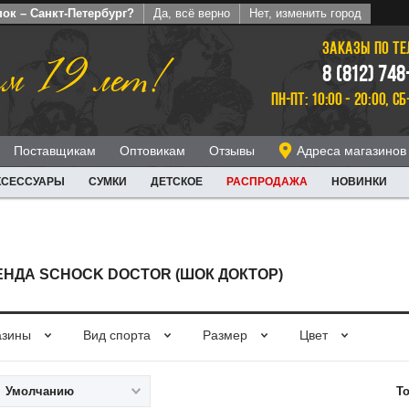
ок – Санкт-Петербург?
Да, всё верно
Нет, изменить город
ЗАКАЗЫ ПО Т
м 19 лет!
8 (812) 748
ПН-ПТ: 10:00 - 20:00, СБ
Поставщикам
Оптовикам
Отзывы
Адреса магазинов
КСЕССУАРЫ
СУМКИ
ДЕТСКОЕ
РАСПРОДАЖА
НОВИНКИ
НДА SCHOCK DOCTOR (ШОК ДОКТОР)
азины
Вид спорта
Размер
Цвет
Умолчанию
То