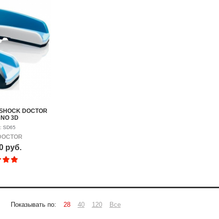
я SHOCK DOCTOR
ANO 3D
: SD65
DOCTOR
0 руб.
Показывать по:
28
40
120
Все