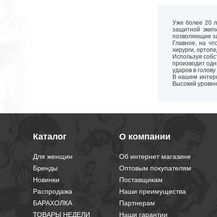
Уже более 20 
защитной экип
позволяющие за
Главное, на чт
хирурги, ортоп
Используя соб
производит одн
ударов в голову
В нашем интерн
Высокий уровен
Каталог
О компании
Для женщин
Об интернет магазине
Бренды
Оптовым покупателям
Новинки
Поставщикам
Распродажа
Наши преимущества
БАРАХОЛКА
Партнерам
ТОВАРЫ НЕДЕЛИ
Наши гарантии