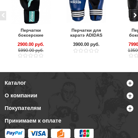
Перчатки
Перчатки для
Пе
боксерские
каратэ ADIDAS
бок
Infinite Dark Ice
Semi Contact
LEADE
2900.00 руб.
3900.00 руб.
7990
(у
5990.00 руб.
1350
Каталог
О компании
Покупателям
Принимаем к оплате