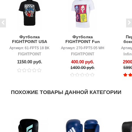
Футболка
Футболка
Пе
FIGHTPOINT USA
FIGHTPOINT Fun
бок
vs Russia
Skull
Infini
Артикул: 61-FPTS 18 BK
Артикул: 270-FPTS 05 WH
Артику
FIGHTPOINT
FIGHTPOINT
Infi
1150.00 руб.
400.00 руб.
2900
1400.00 руб.
5990
ПОХОЖИЕ ТОВАРЫ ДАННОЙ КАТЕГОРИИ