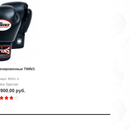
ренировочные TWINS
икул: BGVL-3
ins Special
900.00 руб.