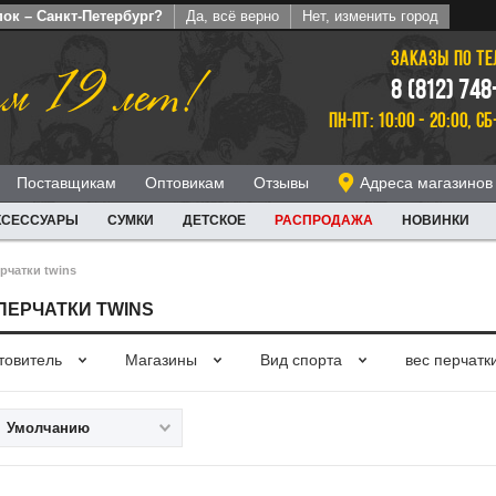
ок – Санкт-Петербург?
Да, всё верно
Нет, изменить город
ЗАКАЗЫ ПО Т
м 19 лет!
8 (812) 748
ПН-ПТ: 10:00 - 20:00, СБ
Поставщикам
Оптовикам
Отзывы
Адреса магазинов
КСЕССУАРЫ
СУМКИ
ДЕТСКОЕ
РАСПРОДАЖА
НОВИНКИ
рчатки twins
ПЕРЧАТКИ TWINS
товитель
Магазины
Вид спорта
вес перчатк
Умолчанию