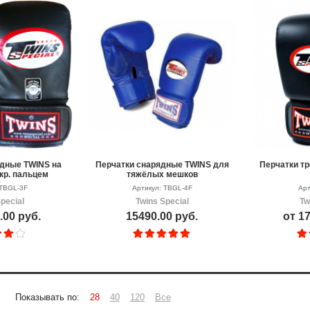
дные TWINS на
Перчатки снарядные TWINS для
Перчатки т
кр. пальцем
тяжёлых мешков
 TBGL-3F
Артикул: TBGL-4F
Арт
pecial
Twins Special
Tw
.00 руб.
15490.00 руб.
от 17
Показывать по:
28
40
120
Все