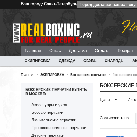
Ваш город:
Санкт-Петербург
Город доставки ваших покуп
На
Главная
О нас
Доставка
Оплата
Возврат
ЭКИПИРОВКА
ОДЕЖДА
ОБУВЬ
СНАРЯДЫ
А
Главная
ЭКИПИРОВКА
Боксерские перчатки
боксерские пе
БОКСЕРСКИЕ 
БОКСЕРСКИЕ ПЕРЧАТКИ КУПИТЬ
В МОСКВЕ:
Цена
Изго
Аксессуары и уход
Боевые перчатки
Сортировать по:
Любительские перчатки
Профессиональные перчатки
Детские перчатки