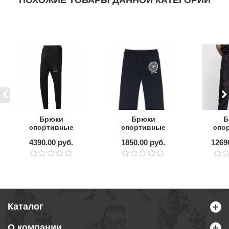
ПОХОЖИЕ ТОВАРЫ ДАННОЙ КАТЕГОРИИ
Брюки
Брюки
Б
спортивные
спортивные
спо
REEBOK UFC FG
FIGHTPOINT
Venu
4390.00 руб.
1850.00 руб.
1269
Logo
Bla
P
Каталог
О компании