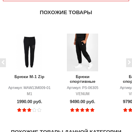
ПОХОЖИЕ ТОВАРЫ
Брюки M-1 Zip
Брюки
Б
спортивные
спо
Venum Silent
Venu
Артикул: MAW13M009-01
Артикул: PS-06305
Артику
Power Black
Power 
M1
VENUM
V
1990.00 руб.
9490.00 руб.
9790