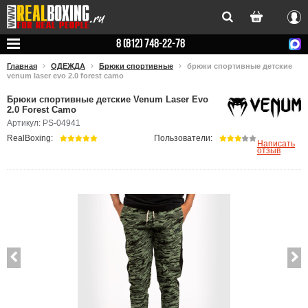
Вхо
8 (812) 748-22-78
Главная
ОДЕЖДА
Брюки спортивные
брюки спортивные детские
venum laser evo 2.0 forest camo
Брюки спортивные детские Venum Laser Evo
2.0 Forest Camo
Артикул: PS-04941
RealBoxing:
Пользователи:
Написать
отзыв