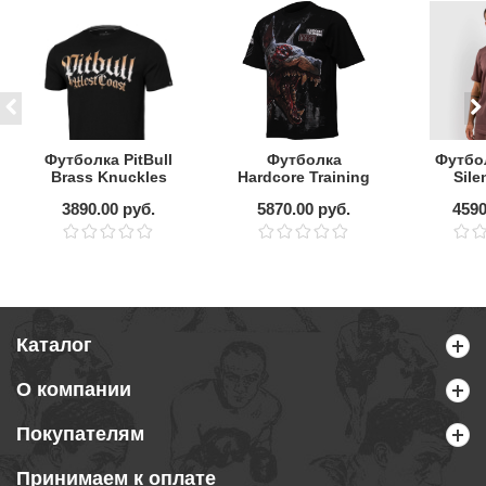
Футболка PitBull
Футболка
Футбо
Brass Knuckles
Hardcore Training
Sile
FIGHTING DOGS
B
3890.00 руб.
5870.00 руб.
4590
BLACK
OVERSIZED FIT
Каталог
О компании
Покупателям
Принимаем к оплате