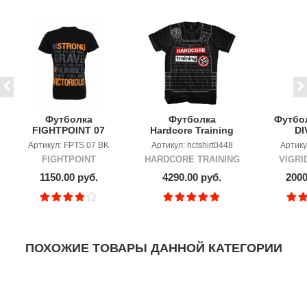
Футболка
Футболка
Футбол
FIGHTPOINT 07
Hardcore Training
DI
BK BE Strong
WEIGHTED VEST
"Се
Артикул: FPTS 07 BK
Артикул: hctshirt0448
Артику
BLACK
FIGHTPOINT
HARDCORE TRAINING
VIGRI
1150.00 руб.
4290.00 руб.
2000
ПОХОЖИЕ ТОВАРЫ ДАННОЙ КАТЕГОРИИ