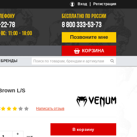
|
Вход
Регистрация
ЕЛЕФОНУ
БЕСПЛАТНО ПО РОССИИ
-22-78
8 800 333-53-73
-ВС: 11:00 - 18:00
Позвоните мне
КОРЗИНА
БРЕНДЫ
Brown L/S
:
Написать отзыв
В корзину
+
шт.