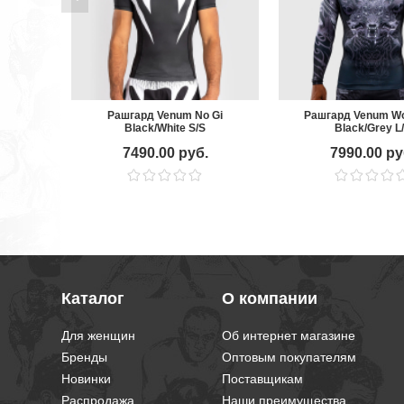
Рашгард Venum No Gi
Рашгард Venum Wo
Black/White S/S
Black/Grey L
7490.00 руб.
7990.00 ру
Каталог
О компании
Для женщин
Об интернет магазине
Бренды
Оптовым покупателям
Новинки
Поставщикам
Распродажа
Наши преимущества