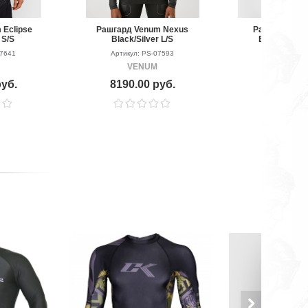
 Eclipse
Рашгард Venum Nexus
Рашгард Ven
 S/S
Black/Silver L/S
Black/Green
07641
Артикул: PS-07593
Артикул: P
VENUM
VEN
руб.
8190.00 руб.
7990.00