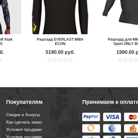
lf Atak
Рашгард EVERLAST MMA
Рашгард для M
/S
ECON
Sport ONLY 
детски
б.
5190.00 руб.
1990.00 
Покупателям
Принимаем к оплат
Скидки и бонусы
Как сделать заказ
Условия продажи
Условия доставки