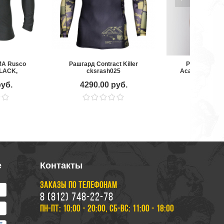
MA Rusco
Рашгард Contract Killer
Рашгард Rog
BLACK,
cksrash025
Academy by Ve
й
S/S
руб.
4290.00 руб.
7390.00
е
Контакты
ЗАКАЗЫ ПО ТЕЛЕФОНАМ
8 (812) 748-22-78
ПН-ПТ: 10:00 - 20:00, СБ-ВС: 11:00 - 18:00