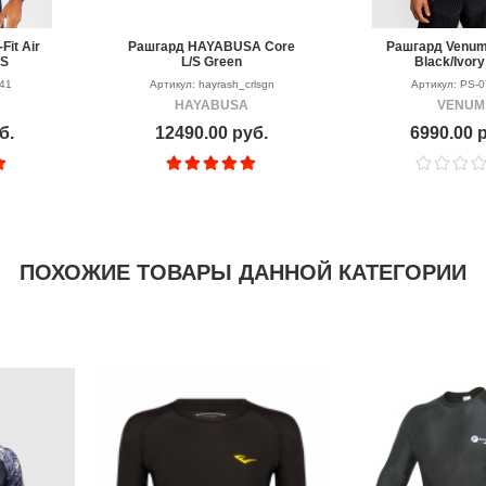
it Air
Рашгард HAYABUSA Core
Рашгард Venum
/S
L/S Green
Black/Ivory
941
Артикул: hayrash_crlsgn
Артикул: PS-
HAYABUSA
VENUM
б.
12490.00 руб.
6990.00 
ПОХОЖИЕ ТОВАРЫ ДАННОЙ КАТЕГОРИИ