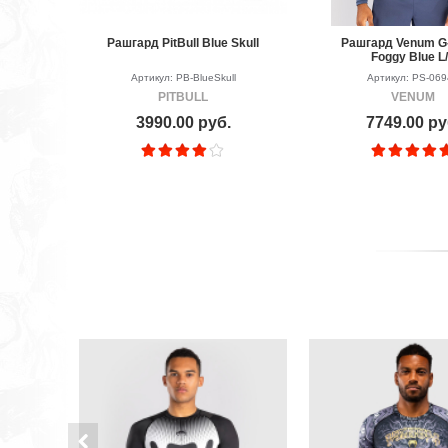
Рашгард PitBull Blue Skull
Рашгард Venum G-F
Foggy Blue L
Артикул: PB-BlueSkull
Артикул: PS-06
PITBULL
VENUM
3990.00 руб.
7749.00 ру