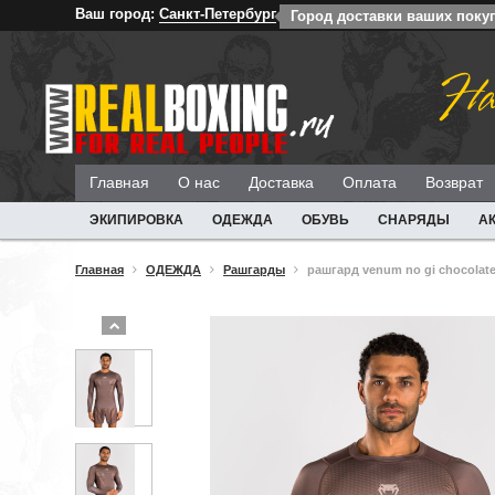
Ваш город:
Санкт-Петербург
Город доставки ваших покуп
На
Главная
О нас
Доставка
Оплата
Возврат
ЭКИПИРОВКА
ОДЕЖДА
ОБУВЬ
СНАРЯДЫ
А
Главная
ОДЕЖДА
Рашгарды
рашгард venum no gi chocolate