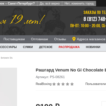
ок – Санкт-Петербург?
Да, всё верно
Нет, изменить город
ЗАКАЗЫ ПО Т
м 19 лет!
8 (812) 748
ПН-ПТ: 10:00 - 20:00, СБ
Поставщикам
Оптовикам
Отзывы
Адреса магазинов
КСЕССУАРЫ
СУМКИ
ДЕТСКОЕ
РАСПРОДАЖА
НОВИНКИ
 brown l/s
Рашгард Venum No Gi Chocolate 
Артикул: PS-08261
RealBoxing:
Пользователи