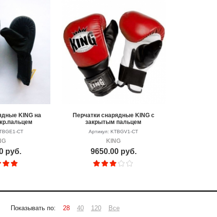
ядные KING на
Перчатки снарядные KING c
акр.пальцем
закрытым пальцем
KTBGE1-CT
Артикул: KTBGV1-CT
NG
KING
0 руб.
9650.00 руб.
Показывать по:
28
40
120
Все