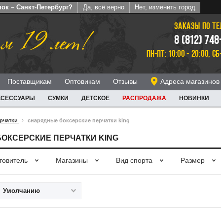
ок – Санкт-Петербург?
Да, всё верно
Нет, изменить город
ЗАКАЗЫ ПО Т
м 19 лет!
8 (812) 748
ПН-ПТ: 10:00 - 20:00, СБ
Поставщикам
Оптовикам
Отзывы
Адреса магазинов
КСЕССУАРЫ
СУМКИ
ДЕТСКОЕ
РАСПРОДАЖА
НОВИНКИ
рчатки
снарядные боксерские перчатки king
ОКСЕРСКИЕ ПЕРЧАТКИ KING
товитель
Магазины
Вид спорта
Размер
Умолчанию