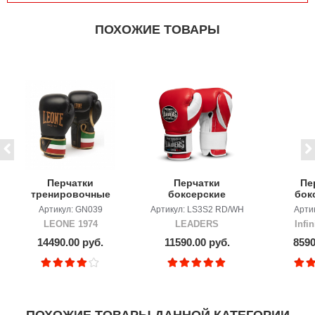
ПОХОЖИЕ ТОВАРЫ
Перчатки
Перчатки
Пе
тренировочные
боксерские
бок
LEONE Guanti
LEADERS LS 2
Infin
Артикул: GN039
Артикул: LS3S2 RD/WH
Артик
Boxe Italy
RD/WH
Bla
LEONE 1974
LEADERS
Infi
Pr
14490.00 руб.
11590.00 руб.
8590