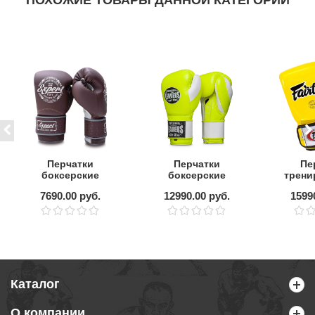
ПОХОЖИЕ ТОВАРЫ ДАННОЙ КАТЕГОРИИ
Перчатки
Перчатки
Пе
боксерские
боксерские
трени
FIGHT EXPERT
LEADERS LS
FAIR
7690.00 руб.
12990.00 руб.
1599
Vintage Fusion,
FANCY SOFT
Y
коричневый
GN/WH
Каталог
О компании