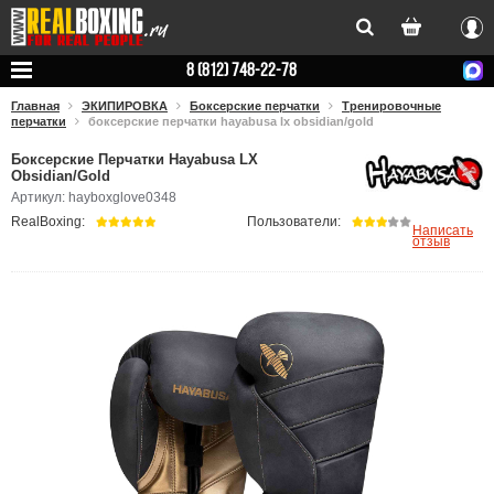
Вхо
8 (812) 748-22-78
Главная
ЭКИПИРОВКА
Боксерские перчатки
Тренировочные
перчатки
боксерские перчатки hayabusa lx obsidian/gold
Боксерские Перчатки Hayabusa LX
Obsidian/Gold
Артикул: hayboxglove0348
RealBoxing:
Пользователи:
Написать
отзыв