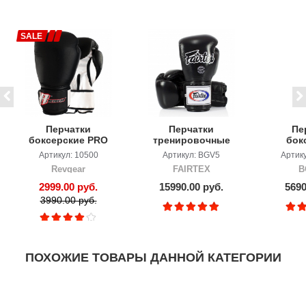
SALE
Перчатки
Перчатки
Пе
боксерские PRO
тренировочные
бок
LEATHER
FAIRTEX Super
BoyB
Артикул: 10500
Артикул: BGV5
Артик
TRAINING
Sparring
кожа
Revgear
FAIRTEX
B
GLOVES
кр
2999.00 руб.
15990.00 руб.
5690
3990.00 руб.
ПОХОЖИЕ ТОВАРЫ ДАННОЙ КАТЕГОРИИ