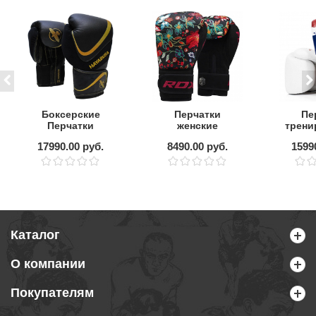
Боксерские
Перчатки
Пе
Перчатки
женские
трени
Hayabusa H5
тренировочные
FAIR
17990.00 руб.
8490.00 руб.
1599
Black/Golg
RDX
P
Каталог
О компании
Покупателям