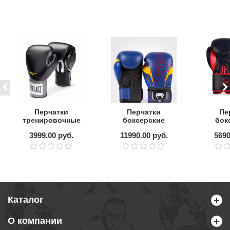
Перчатки
Перчатки
Пе
тренировочные
боксерские
бок
EVERLAST PU Pro
Venum Elite Evo
Boy
3999.00 руб.
11990.00 руб.
5690
Style
Blue/Yellow/Red
BBG2
черно
Каталог
О компании