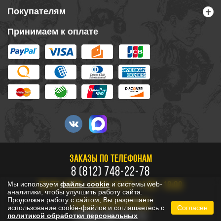
Покупателям
Принимаем к оплате
ЗАКАЗЫ ПО ТЕЛЕФОНАМ
8 (812) 748-22-78
Мы используем
файлы cookie
и системы web-
ПН-ПТ: 10:00 - 20:00, СБ-ВС: 11:00 - 18:00
аналитики, чтобы улучшить работу сайта.
Продолжая работу с сайтом, Вы разрешаете
БЕСПЛАТНО ПО РОССИИ
использование cookie-файлов и соглашаетесь с
Согласен
8 800 333-53-73
политикой обработки персональных