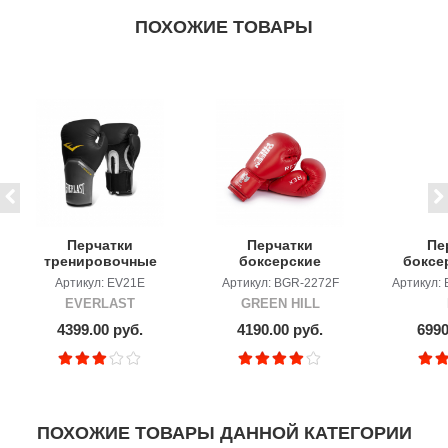
ПОХОЖИЕ ТОВАРЫ
Перчатки
Перчатки
Пе
тренировочные
боксерские
боксе
EVERLAST Pro
GREEN HILL REX
F6 KAR
Артикул: EV21E
Артикул: BGR-2272F
Артикул:
Style Elite
б
EVERLAST
GREEN HILL
4399.00 руб.
4190.00 руб.
6990
ПОХОЖИЕ ТОВАРЫ ДАННОЙ КАТЕГОРИИ