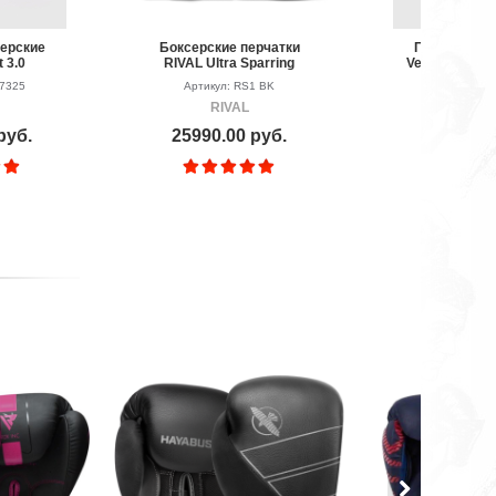
серские
Боксерские перчатки
Перчатки бо
 3.0
RIVAL Ultra Sparring
Venum Conten
er
Gloves 2.0
3D Navy
07325
Артикул: RS1 BK
Артикул: P
RIVAL
VEN
руб.
25990.00 руб.
7690.00