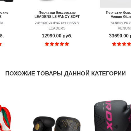
рские
Перчатки боксерские
Перчатки бок
E
LEADERS LS FANCY SOFT
Venum Giant
PNK/GR
Gray/Silv
4U
Артикул: LS4FNC SFT PNK/GR
Артикул: PS-
LEADERS
VENUM
б.
12990.00 руб.
33690.00 
ПОХОЖИЕ ТОВАРЫ ДАННОЙ КАТЕГОРИИ