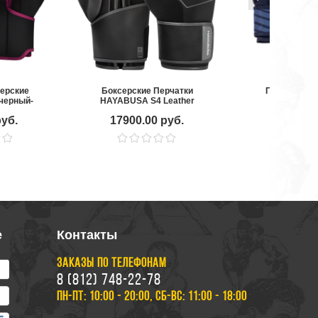
серские
Боксерские Перчатки
Перчатки бо
 черный-
HAYABUSA S4 Leather
Venum Sp
й
Boxing Gloves Black
Blue/Ye
руб.
17900.00 руб.
8990.00
е
Контакты
ЗАКАЗЫ ПО ТЕЛЕФОНАМ
8 (812) 748-22-78
ПН-ПТ: 10:00 - 20:00, СБ-ВС: 11:00 - 18:00