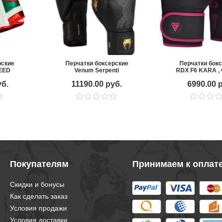
рские
Перчатки боксерские
Перчатки бок
EED
Venum Serpenti
RDX F6 KARA ,
Black/Silver/Gold
розовы
уб.
11190.00 руб.
6990.00 
Покупателям
Принимаем к оплат
Скидки и бонусы
Как сделать заказ
Условия продажи
Условия доставки