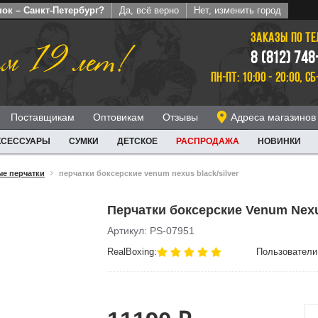
ок – Санкт-Петербург?
Да, всё верно
Нет, изменить город
ЗАКАЗЫ ПО Т
м 19 лет!
8 (812) 748
ПН-ПТ: 10:00 - 20:00, СБ
Поставщикам
Оптовикам
Отзывы
Адреса магазинов
КСЕССУАРЫ
СУМКИ
ДЕТСКОЕ
РАСПРОДАЖА
НОВИНКИ
е перчатки
перчатки боксерские venum nexus black/silver
Перчатки боксерские Venum Nexus
Артикул: PS-07951
RealBoxing:
Пользователи