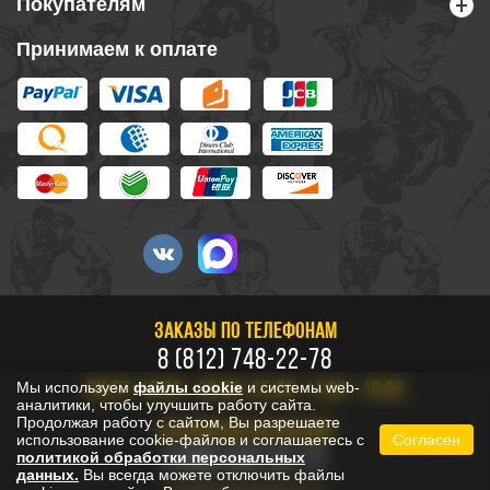
Покупателям
Принимаем к оплате
ЗАКАЗЫ ПО ТЕЛЕФОНАМ
8 (812) 748-22-78
Мы используем
файлы cookie
и системы web-
ПН-ПТ: 10:00 - 20:00, СБ-ВС: 11:00 - 18:00
аналитики, чтобы улучшить работу сайта.
Продолжая работу с сайтом, Вы разрешаете
БЕСПЛАТНО ПО РОССИИ
использование cookie-файлов и соглашаетесь с
Согласен
8 800 333-53-73
политикой обработки персональных
данных.
Вы всегда можете отключить файлы