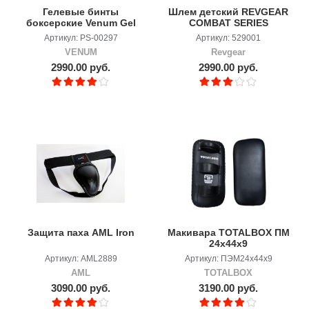
Гелевые бинты
Шлем детский REVGEAR
боксерские Venum Gel
COMBAT SERIES
Kontact Black/Black
Артикул: PS-00297
Артикул: 529001
VENUM
Revgear
2990.00 руб.
2990.00 руб.
Защита паха AML Iron
Макивара TOTALBOX ПМ
24х44х9
Артикул: AML2889
Артикул: ПЭМ24х44х9
AML
TOTALBOX
3090.00 руб.
3190.00 руб.