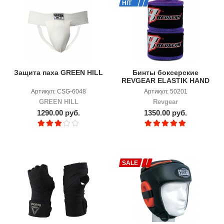
HIT
Защита паха GREEN HILL
Бинты боксерские
REVGEAR ELASTIK HAND
WRAPS-2X180
Артикул: CSG-6048
Артикул: 50201
GREEN HILL
Revgear
1290.00 руб.
1350.00 руб.
SALE