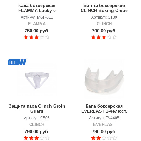
Капа боксерская
Бинты боксерские
FLAMMA Lucky с
CLINCH Boxing Crepe
футляром, детская
Bandage Punch
Артикул: MGF-011
Артикул: C139
FLAMMA
CLINCH
750.00 руб.
790.00 руб.
HIT
Защита паха Clinch Groin
Капа боксерская
Guard
EVERLAST 1-челюст.
Single
Артикул: C505
Артикул: EV4405
CLINCH
EVERLAST
790.00 руб.
790.00 руб.