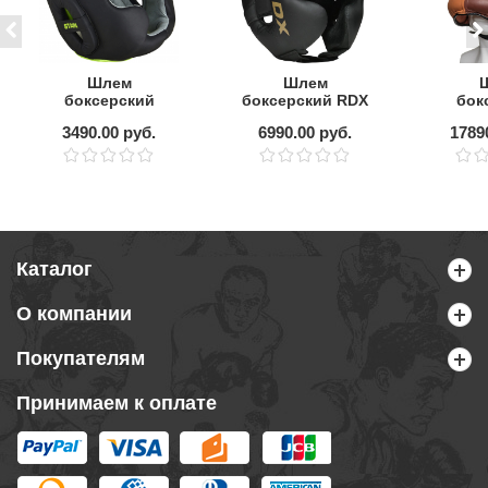
Шлем
Шлем
боксерский
боксерский RDX
бок
BOYBO Stain flex
F6 KARA с
LEAD
3490.00 руб.
6990.00 руб.
1789
защитой щёк,
бам
черный-золотой
за
HARIT
Каталог
О компании
Покупателям
Принимаем к оплате