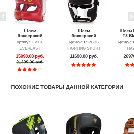
Шлем
Шлем
Шлем 
боксерский
боксерский
T3 Bl
EVERLAST MX
тренировочный
Артикул: EV310
Артикул: FSPGHG
Артикул: 
FIGHTING SPORT
EVERLAST
FIGHTING SPORT
HA
15990.00 руб.
11690.00 руб.
2697
21399.00 руб.
ПОХОЖИЕ ТОВАРЫ ДАННОЙ КАТЕГОРИИ