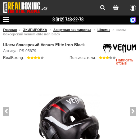
Вхо
8 (812) 748-22-78
Главная
ЭКИПИРОВКА
Защитная экипировка
Шлемы
шлем
боксерский venum elite iron black
Шлем боксерский Venum Elite Iron Black
Артикул: PS-05879
RealBoxing:
Пользователи:
Написать
отзыв