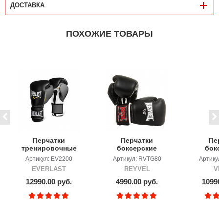
ДОСТАВКА
ПОХОЖИЕ ТОВАРЫ
Перчатки
Перчатки
Пе
тренировочные
боксерские
бок
EVERLAST
REYVEL 80
Venu
Артикул: EV2200
Артикул: RVTG80
Артику
Powerlock
Evo E
EVERLAST
REYVEL
V
12990.00 руб.
4990.00 руб.
1099