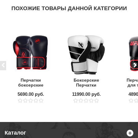
ПОХОЖИЕ ТОВАРЫ ДАННОЙ КАТЕГОРИИ
Перчатки
Боксерские
Перч
боксерские
Перчатки
для 
BoyBo Rage
Hayabusa S4
б
5690.00 руб.
11990.00 руб.
4890
BBG200, кожа,
BOXING GLOVES
черно-красные
White
Каталог