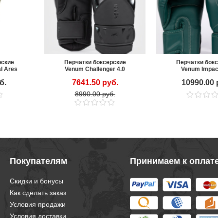
рские
Перчатки боксерские
Перчатки бок
al Ares
Venum Challenger 4.0
Venum Impac
Black/Black
Emerald G
б.
7641.50 руб.
10990.00 
8990.00 руб.
Покупателям
Принимаем к оплат
Скидки и бонусы
Как сделать заказ
Условия продажи
Условия доставки