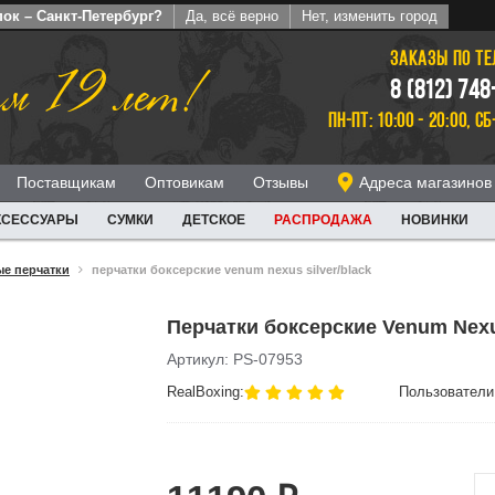
ок – Санкт-Петербург?
Да, всё верно
Нет, изменить город
ЗАКАЗЫ ПО Т
м 19 лет!
8 (812) 748
ПН-ПТ: 10:00 - 20:00, СБ
Поставщикам
Оптовикам
Отзывы
Адреса магазинов
КСЕССУАРЫ
СУМКИ
ДЕТСКОЕ
РАСПРОДАЖА
НОВИНКИ
е перчатки
перчатки боксерские venum nexus silver/black
Перчатки боксерские Venum Nexus
Артикул: PS-07953
RealBoxing:
Пользователи