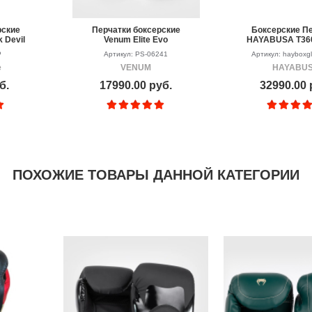
рские
Перчатки боксерские
Боксерские П
k Devil
Venum Elite Evo
HAYABUSA T360
Black/Gold/Red
Gloves White
P
Артикул: PS-06241
Артикул: hayboxg
e
VENUM
HAYABU
б.
17990.00 руб.
32990.00 
ПОХОЖИЕ ТОВАРЫ ДАННОЙ КАТЕГОРИИ